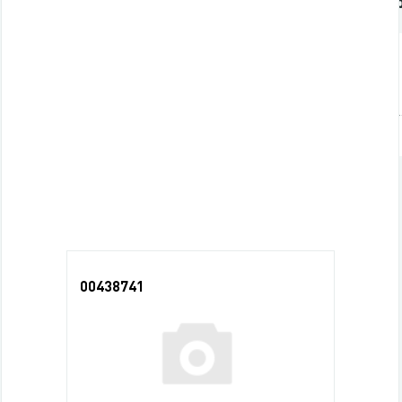
Подробно о товаре
Похожие това
Характеристики
Торговая марка
Последние просмотры
00438741