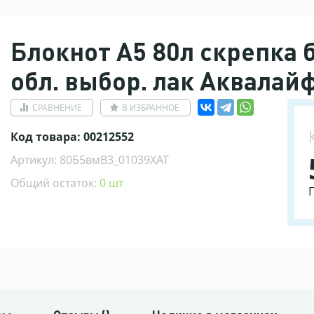
Блокнот А5 80л скрепка б
обл. выбор. лак Аквалайф
СРАВНЕНИЕ
В ИЗБРАННОЕ
Код товара: 00212552
Артикул: 80Б5вмВ3_01039ХАТ
Общий остаток:
0 шт