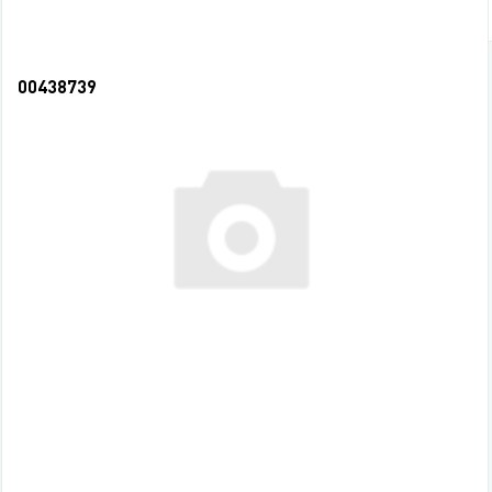
00438739
Календарь-домик вертикальный 2027г. Символ г