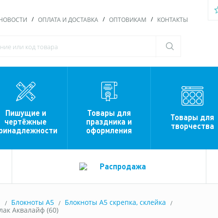
НОВОСТИ
ОПЛАТА И ДОСТАВКА
ОПТОВИКАМ
КОНТАКТЫ
Пишущие и
Товары для
Товары для
чертёжные
праздника и
творчества
ринадлежности
оформления
Распродажа
ы
Блокноты A5
Блокноты А5 скрепка, склейка
лак Аквалайф (60)