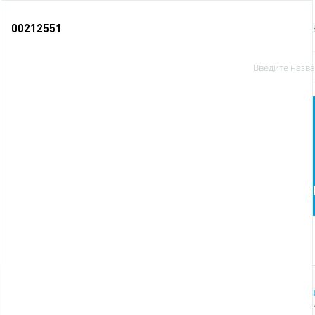
00212551
О КОМПАНИИ
Офисные
Бумага и бумажная
принадлежности
продукция
п
Новинки
Главная
Бумага и бумажная продукция
Блокнот
Блокнот А5 80л скрепка блок клетка карт. обл. выбор. 